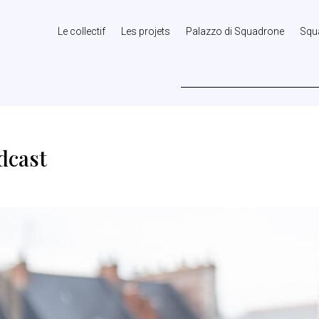
Le collectif
Les projets
Palazzo di Squadrone
Squ
dcast