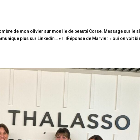
’ombre de mon olivier sur mon ile de beauté Corse. Message sur le s
unique plus sur Linkedin… » 🤷‍♂️Réponse de Marvin : « oui on voit bi