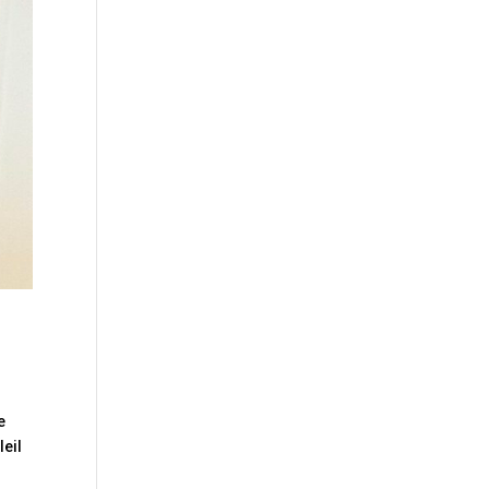
e
leil