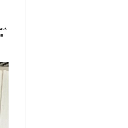
lack
en