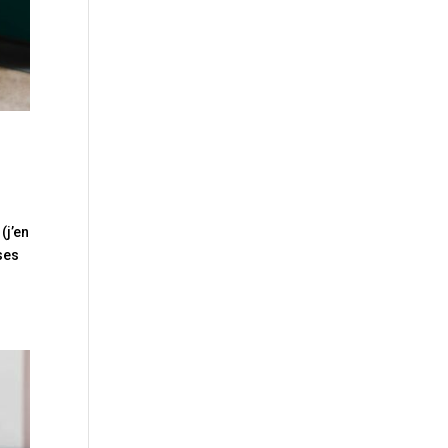
(j’en
ses