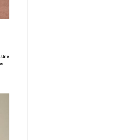
5.Une
os