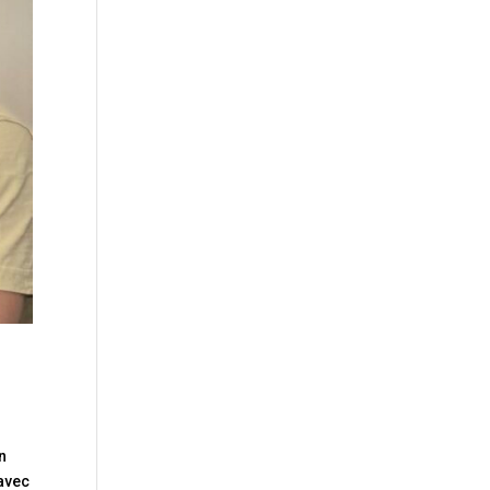
n
 avec